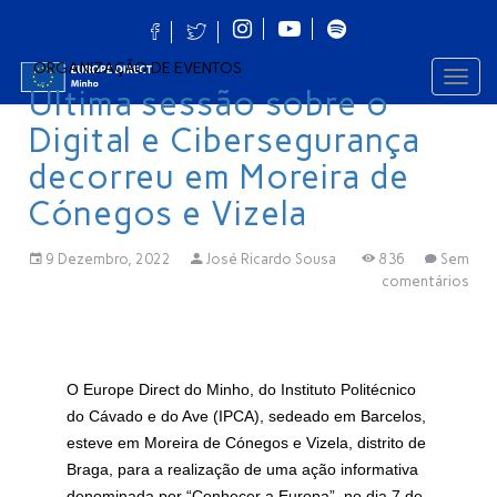
ORGANIZAÇÃO DE EVENTOS
Toggl
navig
Última sessão sobre o
Digital e Cibersegurança
decorreu em Moreira de
Cónegos e Vizela
9 Dezembro, 2022
José Ricardo Sousa
836
Sem
comentários
O Europe Direct do Minho, do Instituto Politécnico
do Cávado e do Ave (IPCA), sedeado em Barcelos,
esteve em Moreira de Cónegos e Vizela, distrito de
Braga, para a realização de uma ação informativa
denominada por “Conhecer a Europa”, no dia 7 de