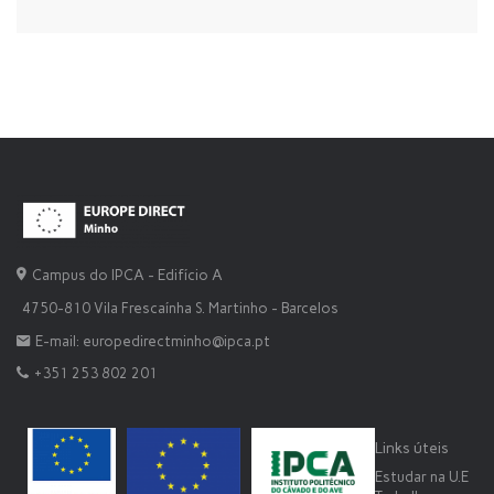
Campus do IPCA - Edifício A
4750-810 Vila Frescaínha S. Martinho - Barcelos
E-mail: europedirectminho@ipca.pt
+351 253 802 201
Links úteis
Estudar na U.E