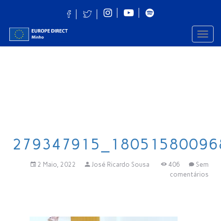
Toggl
navig
279347915_18051580096
2 Maio, 2022
José Ricardo Sousa
406
Sem
comentários