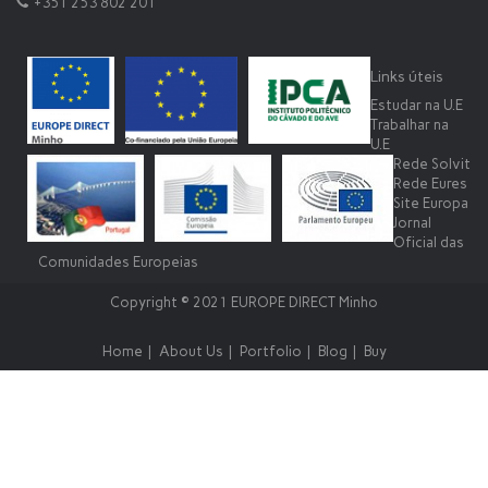
+351 253 802 201
Links úteis
Estudar na U.E
Trabalhar na
U.E
Rede Solvit
Rede Eures
Site Europa
Jornal
Oficial das
Comunidades Europeias
Copyright © 2021 EUROPE DIRECT Minho
Home
About Us
Portfolio
Blog
Buy