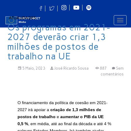
ATUALIDADES
Toggl
navig
Os programas em 2021-
2027 deverão criar 1,3
milhões de postos de
trabalho na UE
5 Maio, 2023
José Ricardo Sousa
887
Sem
comentários
O financiamento da política de coesão em 2021-
2027 irá apoiar a
criação de 1,3 milhões de
postos de trabalho
e
aumentar o PIB da UE
0,5 %
, em média, até ao final da década e até 4 %
nalguns Estados-Membros. Irá também ajudar