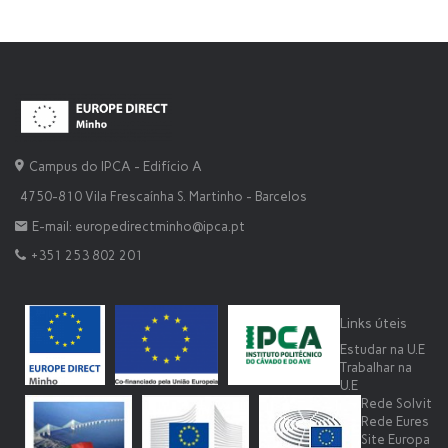
Campus do IPCA - Edifício A
4750-810 Vila Frescaínha S. Martinho - Barcelos
E-mail: europedirectminho@ipca.pt
+351 253 802 201
Links úteis
Estudar na U.E
Trabalhar na
U.E
Rede Solvit
Rede Eures
Site Europa